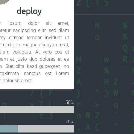
deploy
em ipsum dolor sit amet,
tetur sadipscing elitr, sed diam
my eirmod tempor invidunt ut
e et dolore magna aliquyam erat,
diam voluptua. At vero eos et
sam et justo duo dolores et ea
. Stet clita kasd gubergren, no
takimata sanctus est Lorem
 dolor sit amet.
50%
70%