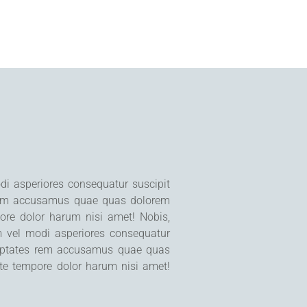
JOBS & CAREER
CONTACT
di asperiores consequatur suscipit
s rem accusamus quae quas dolorem
pore dolor harum nisi amet! Nobis,
um vel modi asperiores consequatur
oluptates rem accusamus quae quas
ate tempore dolor harum nisi amet!