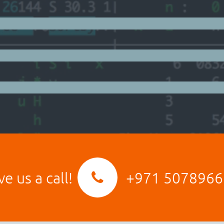
ve us a call!
+971 5078966