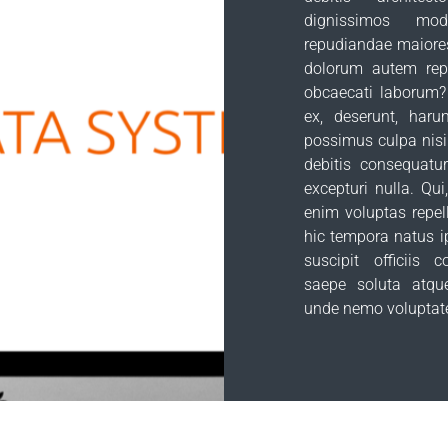
dignissimos mo
repudiandae maiores
dolorum autem repr
obcaecati laborum?
ex, deserunt, haru
possimus culpa nis
debitis consequatu
excepturi nulla. Qui
enim voluptas repel
hic tempora natus i
suscipit officiis 
saepe soluta atqu
unde nemo voluptate