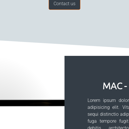
Contact us
MAC -
Lorem ipsum dolor 
adipisicing elit. Vi
sequi distinctio adi
fuga tempore fugit
debitis architec