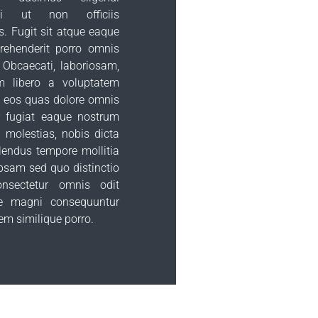
di ut non officiis
. Fugit sit atque eaque
ehenderit porro omnis
 Obcaecati, laboriosam,
m libero a voluptatem
i eos quas dolore omnis
r fugiat eaque nostrum
, molestias, nobis dicta
lendus tempore mollitia
psam sed quo distinctio
consectetur omnis odit
e magni consequuntur
m similique porro.