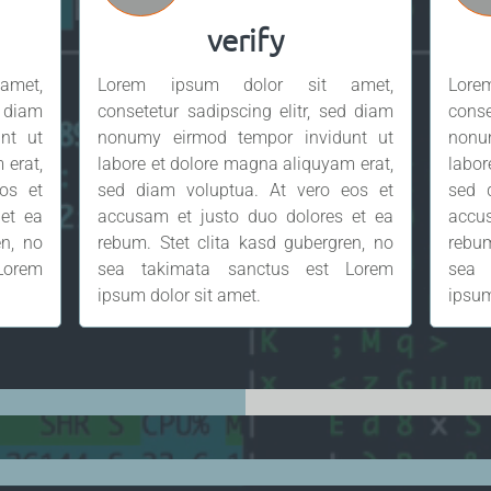
verify
met,
Lorem ipsum dolor sit amet,
Lor
d diam
consetetur sadipscing elitr, sed diam
conse
nt ut
nonumy eirmod tempor invidunt ut
nonu
 erat,
labore et dolore magna aliquyam erat,
labor
os et
sed diam voluptua. At vero eos et
sed 
et ea
accusam et justo duo dolores et ea
accu
en, no
rebum. Stet clita kasd gubergren, no
rebum
Lorem
sea takimata sanctus est Lorem
sea 
ipsum dolor sit amet.
ipsum