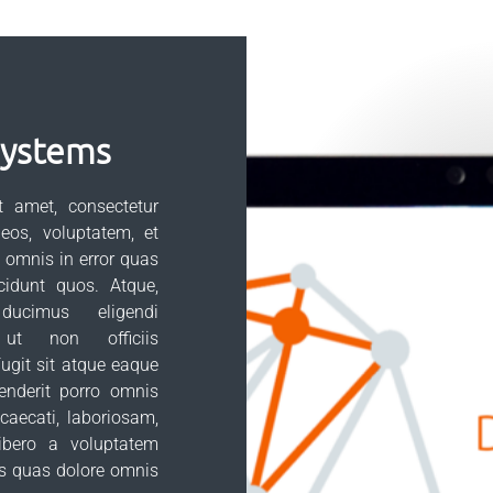
Systems
 amet, consectetur
, eos, voluptatem, et
i omnis in error quas
cidunt quos. Atque,
 ducimus eligendi
ut non officiis
ugit sit atque eaque
nderit porro omnis
aecati, laboriosam,
ibero a voluptatem
s quas dolore omnis