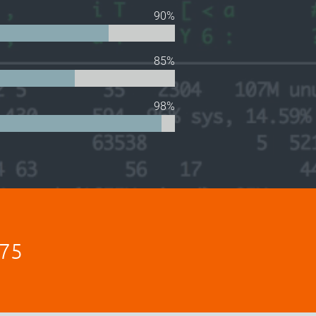
90%
85%
98%
75