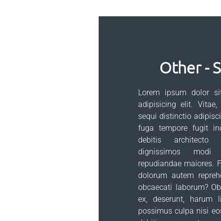
Other - 
Lorem ipsum dolor sit
adipisicing elit. Vitae
sequi distinctio adipisc
fuga tempore fugit in
debitis architecto
dignissimos modi 
repudiandae maiores. F
dolorum autem reprehe
obcaecati laborum? Obc
ex, deserunt, harum l
possimus culpa nisi eo