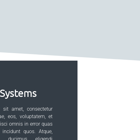
 Systems
sit amet, consectetur
tae, eos, voluptatem, et
pisci omnis in error quas
 incidunt quos. Atque,
to ducimus eligendi