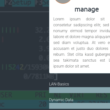
manage
Lorem ipsum dolor sit a
consetetur sadipscing elitr, se
nonumy eirmod tempor invidu
labore et dolore magna aliquyam
sed diam voluptua. At vero e
accusam et justo duo dolores 
rebum. Stet clita kasd gubergr
sea takimata sanctus est 
ipsum dolor sit amet.
LAN-Basics
Dynamic Data